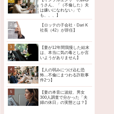
うさん、「（不倫した）夫
は嫌いになれない」で
も、、、】
【ロッテの子会社・Dari K
社長（42）が辞任】
【妻が12年間我慢した結末
は、本当に気の毒としか言
いようがありません】
【人の弱みにつけ込む恐
怖…不倫にまつわる詐欺事
件2つ】
【妻の本音に波紋、男女
300人調査で分かった「夫
婦の休日」の実態とは？】