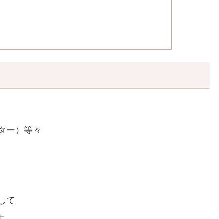
ッター）等々
して
す