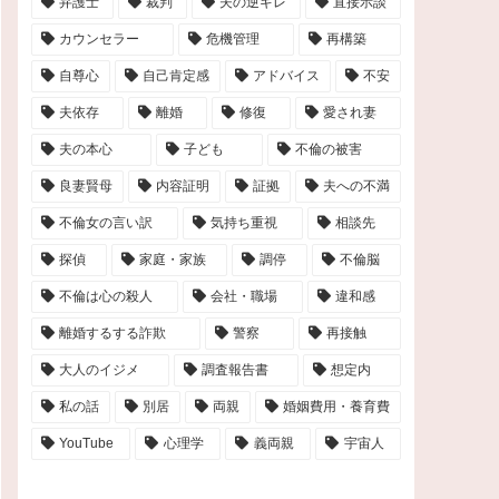
弁護士
裁判
夫の逆ギレ
直接示談
カウンセラー
危機管理
再構築
自尊心
自己肯定感
アドバイス
不安
夫依存
離婚
修復
愛され妻
夫の本心
子ども
不倫の被害
良妻賢母
内容証明
証拠
夫への不満
不倫女の言い訳
気持ち重視
相談先
探偵
家庭・家族
調停
不倫脳
不倫は心の殺人
会社・職場
違和感
離婚するする詐欺
警察
再接触
大人のイジメ
調査報告書
想定内
私の話
別居
両親
婚姻費用・養育費
YouTube
心理学
義両親
宇宙人