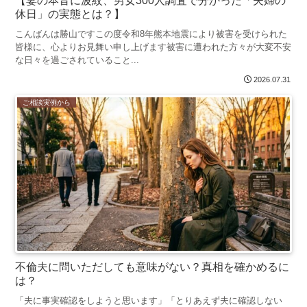
【妻の本音に波紋、男女300人調査で分かった「夫婦の
休日」の実態とは？】
こんばんは勝山ですこの度令和8年熊本地震により被害を受けられた
皆様に、心よりお見舞い申し上げます被害に遭われた方々が大変不安
な日々を過ごされていること...
2026.07.31
ご相談実例から
不倫夫に問いただしても意味がない？真相を確かめるに
は？
「夫に事実確認をしようと思います」「とりあえず夫に確認しない