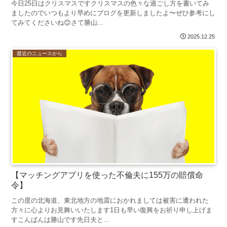
今日25日はクリスマスですクリスマスの色々な過ごし方を書いてみ
ましたのでいつもより早めにブログを更新しましたよ〜ぜひ参考にし
てみてくださいね😊さて勝山...
2025.12.25
最近のニュースから
【マッチングアプリを使った不倫夫に155万の賠償命
令】
この度の北海道、東北地方の地震におかれましては被害に遭われた
方々に心よりお見舞いいたします1日も早い復興をお祈り申し上げま
すこんばんは勝山です先日夫と...