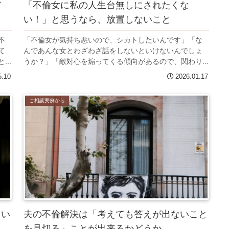
だ
「不倫女に私の人生台無しにされたくな
い！」と思うなら、放置しないこと
不
「不倫女が気持ち悪いので、シカトしたいんです」「な
て
んであんな女とわざわざ話をしないといけないんでしょ
..
うか？」「敵対心を煽ってくる傾向があるので、関わり...
5.10
2026.01.17
ご相談実例から
てい
夫の不倫解決は「考えても答えが出ないこと
を見切る」ことが出来るかどうか