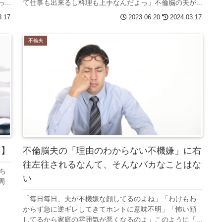
..
て仕事も出来るし料理も上手なんだよっ」不倫脳の夫が...
3.17
2023.06.20
2024.03.17
不倫夫
た】
不倫脳夫の「理由のわからない不機嫌」に右
往左往されるなんて、そんなバカなことはな
ち
い
周
.
「毎日毎日、夫が不機嫌な顔してるのよね」「わけもわ
からず急に逆ギレしてきてホントに意味不明」「怖い顔
してるから家庭の雰囲気が悪くなるのよ」このように「...