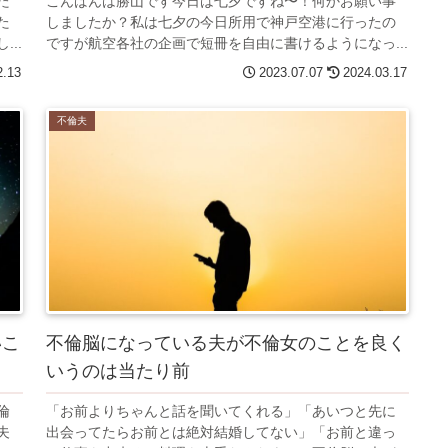
た
こんばんは勝山です今日は七夕ですね〜！何かお願い事
た
しましたか？私は七夕の今日所用で神戸空港に行ったの
..
ですが航空各社の企画で短冊を自由に書けるようになっ...
2.13
2023.07.07
2024.03.17
不倫夫
いこ
不倫脳になっている夫が不倫女のことを良く
いうのは当たり前
倫
「お前よりちゃんと話を聞いてくれる」「あいつと先に
夫
出会ってたらお前とは絶対結婚してない」「お前と違っ