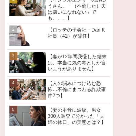
うさん、「（不倫した）夫
は嫌いになれない」で
も、、、】
【ロッテの子会社・Dari K
社長（42）が辞任】
【妻が12年間我慢した結末
は、本当に気の毒としか言
いようがありません】
【人の弱みにつけ込む恐
怖…不倫にまつわる詐欺事
件2つ】
【妻の本音に波紋、男女
300人調査で分かった「夫
婦の休日」の実態とは？】