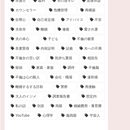
弁護士
裁判
夫の逆ギレ
直接示談
カウンセラー
危機管理
再構築
自尊心
自己肯定感
アドバイス
不安
夫依存
離婚
修復
愛され妻
夫の本心
子ども
不倫の被害
良妻賢母
内容証明
証拠
夫への不満
不倫女の言い訳
気持ち重視
相談先
探偵
家庭・家族
調停
不倫脳
不倫は心の殺人
会社・職場
違和感
離婚するする詐欺
警察
再接触
大人のイジメ
調査報告書
想定内
私の話
別居
両親
婚姻費用・養育費
YouTube
心理学
義両親
宇宙人