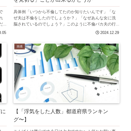
で
具体例「いつから不倫してたのか知りたいんです」「な
れ
ぜ夫は不倫をしたのでしょうか？」「なぜあんな女に洗
..
脳されているのでしょう？」このように不倫バカ夫の行...
8.05
2024.12.29
雑感
実に
【「浮気をした人数」都道府県ランキン
グ〜】