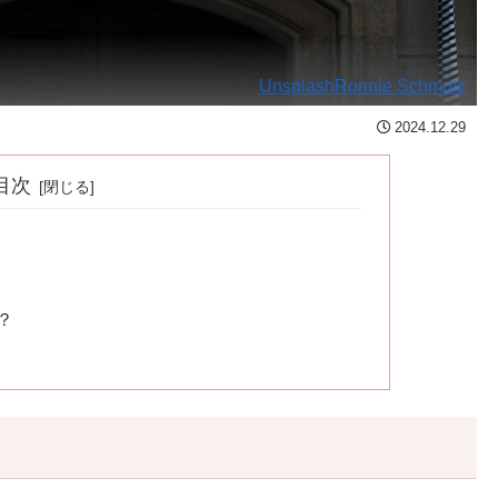
Unsplash
Ronnie Schmutz
2024.12.29
目次
？