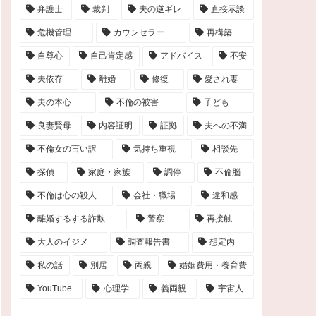
弁護士
裁判
夫の逆ギレ
直接示談
危機管理
カウンセラー
再構築
自尊心
自己肯定感
アドバイス
不安
夫依存
離婚
修復
愛され妻
夫の本心
不倫の被害
子ども
良妻賢母
内容証明
証拠
夫への不満
不倫女の言い訳
気持ち重視
相談先
探偵
家庭・家族
調停
不倫脳
不倫は心の殺人
会社・職場
違和感
離婚するする詐欺
警察
再接触
大人のイジメ
調査報告書
想定内
私の話
別居
両親
婚姻費用・養育費
YouTube
心理学
義両親
宇宙人