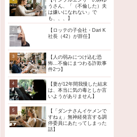
うさん、「（不倫した）夫
は嫌いになれない」で
も、、、】
【ロッテの子会社・Dari K
社長（42）が辞任】
【人の弱みにつけ込む恐
怖…不倫にまつわる詐欺事
件2つ】
【妻が12年間我慢した結末
は、本当に気の毒としか言
いようがありません】
【「ダンナさんイケメンで
すねぇ」無神経発言する調
停委員にあたってしまった
話】