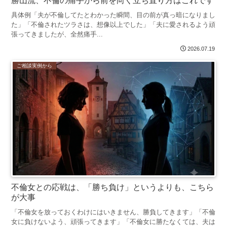
勝山流、不倫の痛手から前を向く立ち直り方はこれです
具体例「夫が不倫してたとわかった瞬間、目の前が真っ暗になりまし
た」「不倫されたツラさは、想像以上でした」「夫に愛されるよう頑
張ってきましたが、全然痛手...
2026.07.19
ご相談実例から
不倫女との応戦は、「勝ち負け」というよりも、こちら
が大事
「不倫女を放っておくわけにはいきません、勝負してきます」「不倫
女に負けないよう、頑張ってきます」「不倫女に勝たなくては、夫は