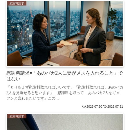
慰謝料請求
慰謝料請求🟰「あのバカ2人に妻がメスを入れること」で
はない
「とりあえず慰謝料取れればいいです」「慰謝料取れれば、あのバカ
2人を見返せると思います」「慰謝料を取って、あのバカ2人をギャ
フンと言わせたいです」この...
2026.07.30
2026.07.31
慰謝料請求