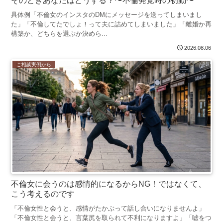
そのときあなたはどうする？〜不倫発覚時の初動〜
具体例「不倫女のインスタのDMにメッセージを送ってしまいまし
た」「不倫してたでしょ！って夫に詰めてしまいました」「離婚か再
構築か、どちらを選ぶか決めら...
2026.08.06
ご相談実例から
不倫女に会うのは感情的になるからNG！ではなくて、
こう考えるのです
「不倫女性と会うと、感情がたかぶって話し合いになりませんよ」
「不倫女性と会うと、言葉尻を取られて不利になりますよ」「嘘をつ