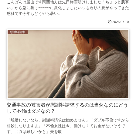
こんばんは勝山です関西地方は先日梅雨明けしました「ちょっと肌寒
い」から急に暑ぅ〜〜〜に変化しましたいつも通りの夏がやってきた
感触です今年もどうやら暑い...
2026.07.10
慰謝料請求
交通事故の被害者が慰謝料請求するのは当然なのにどう
して不倫はダメなの？
「離婚しないなら、慰謝料請求は勧めません」「ダブル不倫ですから
相殺になりますよ」「不倫女性は今、働けなくてお金がないそうで
す、回収は難しいかと」夫を取...