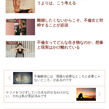
うよりは、こう考える
離婚したくないからこそ、不倫女と対
不倫女性
峙することが必須
不倫女ってどんな生き物なのか、想像
不倫女性
と現実はかけ離れている
不倫解決には「我慢が必要なところと必要じゃ
ないところ」があるのです
ケジメをつけずしてバカ夫を許せるわけがな
い、それは私が実証済みです