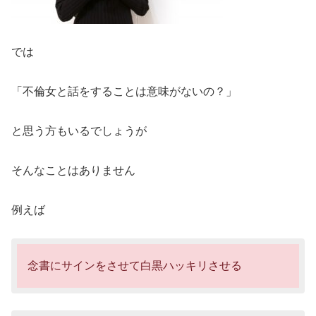
では
「不倫女と話をすることは意味がないの？」
と思う方もいるでしょうが
そんなことはありません
例えば
念書にサインをさせて白黒ハッキリさせる