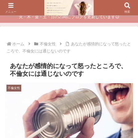
夫に不倫されたつらい経験が、あなたのチャンスに変わるカウンセリング
メニュー
検索
火・木・金・土・日の21時にブログを更新しています😊
ホーム
不倫女性
あなたが感情的になって怒ったと
ころで、不倫女には通じないのです
あなたが感情的になって怒ったところで、
不倫女には通じないのです
不倫女性