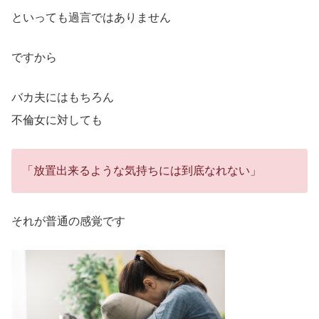
といっても過言ではありません
ですから
バカ夫にはもちろん
不倫女に対しても
「放置出来るような気持ちには到底なれない」
それが普通の感覚です