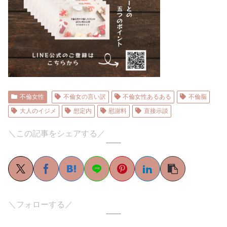
不倫女性
不倫女の言い訳
不倫女性あるある
不倫脳
大人のイジメ
想定内
慰謝料
直接示談
＼この記事をシェアする／
＼フォローする／