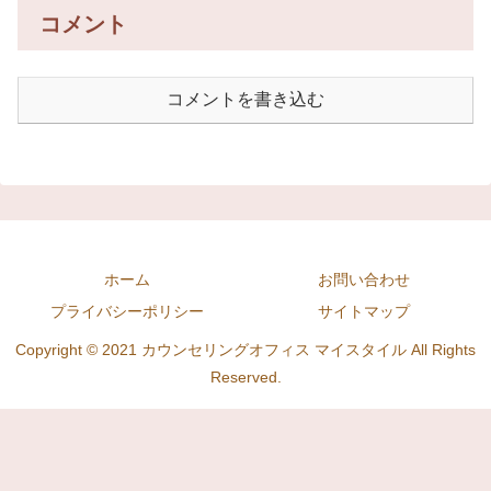
コメント
コメントを書き込む
ホーム
お問い合わせ
プライバシーポリシー
サイトマップ
Copyright © 2021 カウンセリングオフィス マイスタイル All Rights
Reserved.