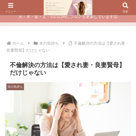
夫に不倫されたつらい経験が、あなたのチャンスに変わるカウンセリング
メニュー
検索
火・木・金・土・日の21時にブログを更新しています😊
ホーム
夫の気持ち
不倫解決の方法は【愛され妻・
良妻賢母】だけじゃない
不倫解決の方法は【愛され妻・良妻賢母】
だけじゃない
夫の気持ち