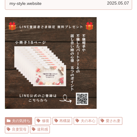
2025.05.07
my-style.website
夫の気持ち
修復
再構築
夫の本心
愛され妻
良妻賢母
違和感