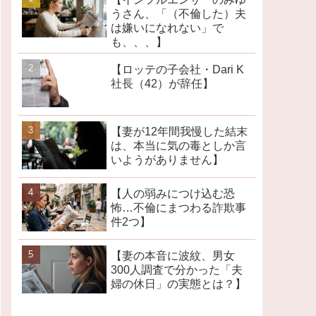
うさん、「（不倫した）夫
は嫌いになれない」で
も、、、】
【ロッテの子会社・Dari K
社長（42）が辞任】
【妻が12年間我慢した結末
は、本当に気の毒としか言
いようがありません】
【人の弱みにつけ込む恐
怖…不倫にまつわる詐欺事
件2つ】
【妻の本音に波紋、男女
300人調査で分かった「夫
婦の休日」の実態とは？】