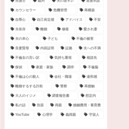
弁護士
裁判
夫の逆ギレ
直接示談
カウンセラー
危機管理
再構築
自尊心
自己肯定感
アドバイス
不安
夫依存
離婚
修復
愛され妻
夫の本心
子ども
不倫の被害
良妻賢母
内容証明
証拠
夫への不満
不倫女の言い訳
気持ち重視
相談先
探偵
家庭・家族
調停
不倫脳
不倫は心の殺人
会社・職場
違和感
離婚するする詐欺
警察
再接触
大人のイジメ
調査報告書
想定内
私の話
別居
両親
婚姻費用・養育費
YouTube
心理学
義両親
宇宙人