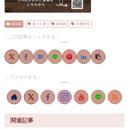
義両親
愛され妻
義両親
良妻賢母
＼この記事をシェアする／
＼フォローする／
関連記事