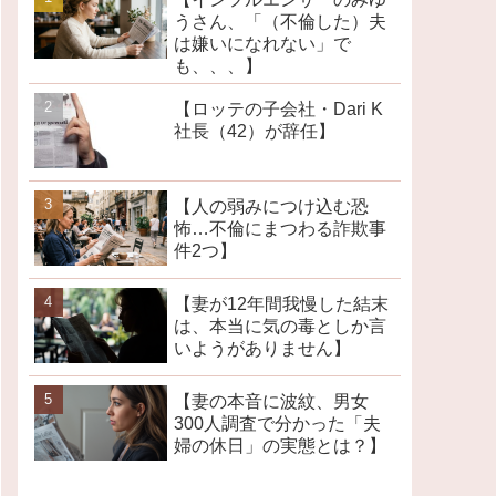
うさん、「（不倫した）夫
は嫌いになれない」で
も、、、】
【ロッテの子会社・Dari K
社長（42）が辞任】
【人の弱みにつけ込む恐
怖…不倫にまつわる詐欺事
件2つ】
【妻が12年間我慢した結末
は、本当に気の毒としか言
いようがありません】
【妻の本音に波紋、男女
300人調査で分かった「夫
婦の休日」の実態とは？】