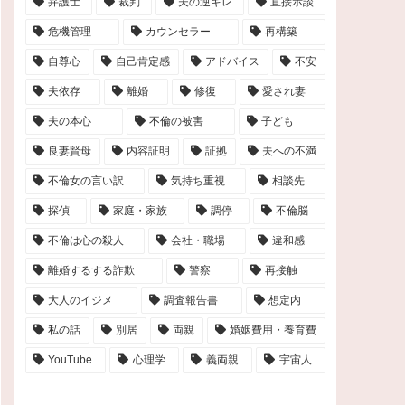
弁護士
裁判
夫の逆ギレ
直接示談
危機管理
カウンセラー
再構築
自尊心
自己肯定感
アドバイス
不安
夫依存
離婚
修復
愛され妻
夫の本心
不倫の被害
子ども
良妻賢母
内容証明
証拠
夫への不満
不倫女の言い訳
気持ち重視
相談先
探偵
家庭・家族
調停
不倫脳
不倫は心の殺人
会社・職場
違和感
離婚するする詐欺
警察
再接触
大人のイジメ
調査報告書
想定内
私の話
別居
両親
婚姻費用・養育費
YouTube
心理学
義両親
宇宙人