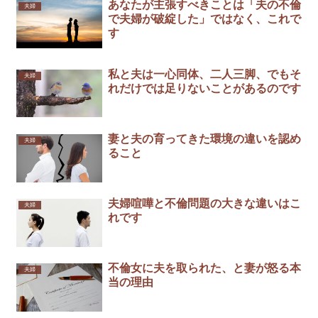
あなたが主張すべきことは「夫の不倫
夫婦
で夫婦が破綻した」ではなく、これで
す
私と夫は一心同体、二人三脚、でもそ
夫婦
れだけでは足りないことがあるのです
妻と夫の育ってきた環境の違いを認め
夫婦
ること
夫婦喧嘩と不倫問題の大きな違いはこ
夫婦
れです￼
不倫女に夫を取られた、と妻が怒る本
夫婦
当の理由