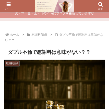
夫に不倫されたつらい経験が、あなたのチャンスに変わるカウンセリング
メニュー
検索
火・木・金・土・日の21時にブログを更新しています😊
ホーム
慰謝料請求
ダブル不倫で慰謝料は意味がな
い？？
ダブル不倫で慰謝料は意味がない？？
慰謝料請求