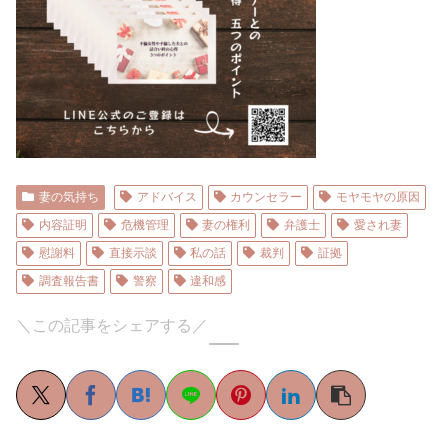
妻の気持ち
アドバイス
カウンセラー
モヤモヤの原因
内容証明
危機管理
妻の権利
弁護士
愛され妻
慰謝料
直接示談
私の話
裁判
証拠
調査報告書
警察
違和感
＼この記事をシェアする／