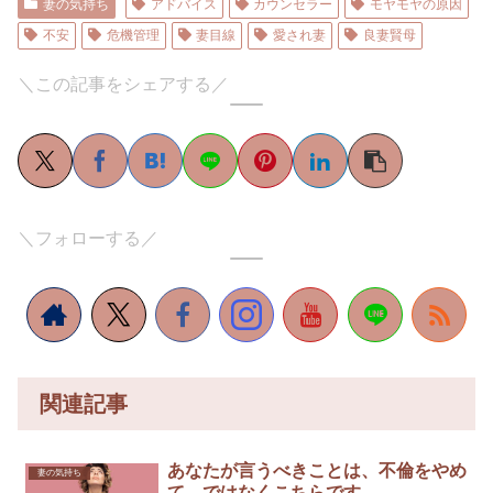
妻の気持ち
アドバイス
カウンセラー
モヤモヤの原因
不安
危機管理
妻目線
愛され妻
良妻賢母
＼この記事をシェアする／
＼フォローする／
関連記事
あなたが言うべきことは、不倫をやめ
妻の気持ち
て、ではなくこちらです