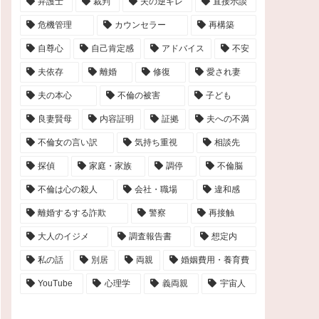
弁護士
裁判
夫の逆ギレ
直接示談
危機管理
カウンセラー
再構築
自尊心
自己肯定感
アドバイス
不安
夫依存
離婚
修復
愛され妻
夫の本心
不倫の被害
子ども
良妻賢母
内容証明
証拠
夫への不満
不倫女の言い訳
気持ち重視
相談先
探偵
家庭・家族
調停
不倫脳
不倫は心の殺人
会社・職場
違和感
離婚するする詐欺
警察
再接触
大人のイジメ
調査報告書
想定内
私の話
別居
両親
婚姻費用・養育費
YouTube
心理学
義両親
宇宙人