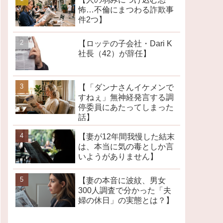
怖…不倫にまつわる詐欺事
件2つ】
【ロッテの子会社・Dari K
社長（42）が辞任】
【「ダンナさんイケメンで
すねぇ」無神経発言する調
停委員にあたってしまった
話】
【妻が12年間我慢した結末
は、本当に気の毒としか言
いようがありません】
【妻の本音に波紋、男女
300人調査で分かった「夫
婦の休日」の実態とは？】