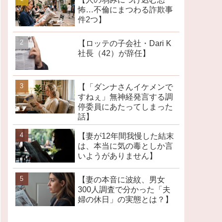
怖…不倫にまつわる詐欺事
件2つ】
【ロッテの子会社・Dari K
社長（42）が辞任】
【「ダンナさんイケメンで
すねぇ」無神経発言する調
停委員にあたってしまった
話】
【妻が12年間我慢した結末
は、本当に気の毒としか言
いようがありません】
【妻の本音に波紋、男女
300人調査で分かった「夫
婦の休日」の実態とは？】