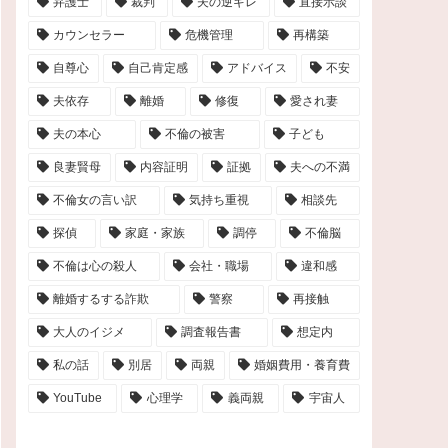
弁護士
裁判
夫の逆ギレ
直接示談
カウンセラー
危機管理
再構築
自尊心
自己肯定感
アドバイス
不安
夫依存
離婚
修復
愛され妻
夫の本心
不倫の被害
子ども
良妻賢母
内容証明
証拠
夫への不満
不倫女の言い訳
気持ち重視
相談先
探偵
家庭・家族
調停
不倫脳
不倫は心の殺人
会社・職場
違和感
離婚するする詐欺
警察
再接触
大人のイジメ
調査報告書
想定内
私の話
別居
両親
婚姻費用・養育費
YouTube
心理学
義両親
宇宙人