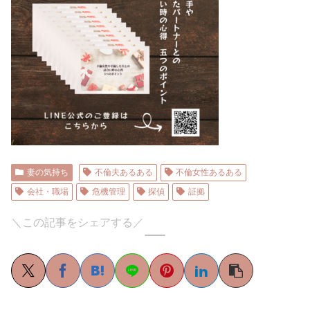
妻の気持ち
不倫夫あるある
不倫女性あるある
会社・職場
危機管理
探偵
証拠
＼この記事をシェアする／