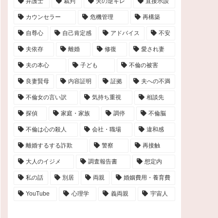
弁護士
裁判
夫の逆ギレ
直接示談
カウンセラー
危機管理
再構築
自尊心
自己肯定感
アドバイス
不安
夫依存
離婚
修復
愛され妻
夫の本心
子ども
不倫の被害
良妻賢母
内容証明
証拠
夫への不満
不倫女の言い訳
気持ち重視
相談先
探偵
家庭・家族
調停
不倫脳
不倫は心の殺人
会社・職場
違和感
離婚するする詐欺
警察
再接触
大人のイジメ
調査報告書
想定内
私の話
別居
両親
婚姻費用・養育費
YouTube
心理学
義両親
宇宙人