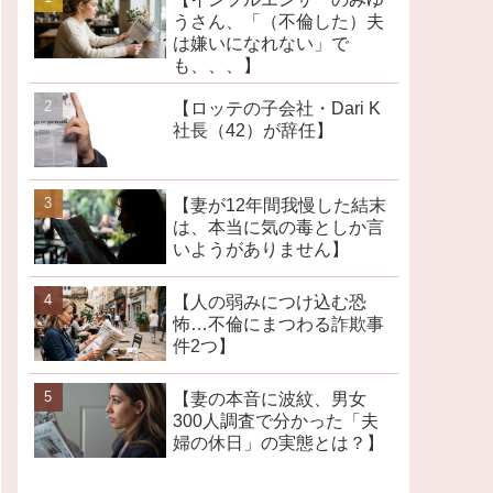
うさん、「（不倫した）夫
は嫌いになれない」で
も、、、】
【ロッテの子会社・Dari K
社長（42）が辞任】
【妻が12年間我慢した結末
は、本当に気の毒としか言
いようがありません】
【人の弱みにつけ込む恐
怖…不倫にまつわる詐欺事
件2つ】
【妻の本音に波紋、男女
300人調査で分かった「夫
婦の休日」の実態とは？】