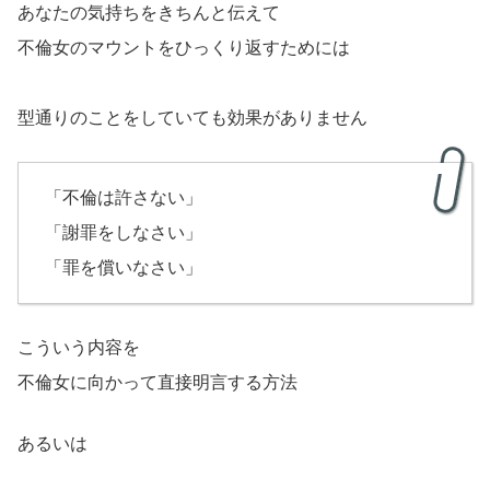
あなたの気持ちをきちんと伝えて
不倫女のマウントをひっくり返すためには
型通りのことをしていても効果がありません
「不倫は許さない」
「謝罪をしなさい」
「罪を償いなさい」
こういう内容を
不倫女に向かって直接明言する方法
あるいは