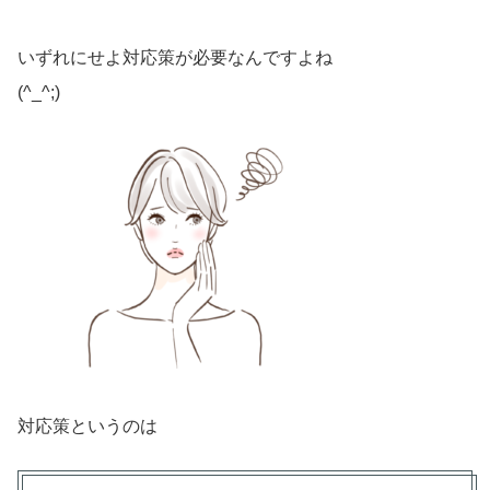
いずれにせよ対応策が必要なんですよね
(^_^;)
対応策というのは