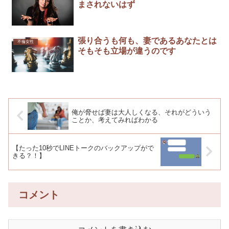
まされないはず
張り合うも何も、妻であるあなたとは
不倫女性
そもそも立場が違うのです
俺が脅せば妻は大人しくなる、それがどういう
ことか、考えてみればわかる
【たった10秒でLINEトークのバックアップがで
きる？！】
コメント