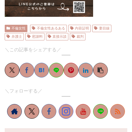
不倫女性
不倫女性あるある
内容証明
妻目線
弁護士
慰謝料
直接示談
裁判
＼この記事をシェアする／
＼フォローする／