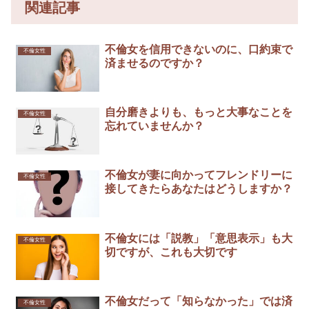
関連記事
不倫女を信用できないのに、口約束で
不倫女性
済ませるのですか？
自分磨きよりも、もっと大事なことを
不倫女性
忘れていませんか？￼
不倫女が妻に向かってフレンドリーに
不倫女性
接してきたらあなたはどうしますか？
不倫女には「説教」「意思表示」も大
不倫女性
切ですが、これも大切です
不倫女だって「知らなかった」では済
不倫女性