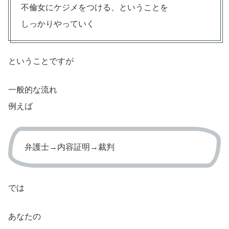
不倫女にケジメをつける、ということを
しっかりやっていく
ということですが
一般的な流れ
例えば
弁護士→内容証明→裁判
では
あなたの