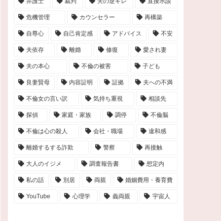
弁護士
裁判
夫の逆ギレ
直接示談
危機管理
カウンセラー
再構築
自尊心
自己肯定感
アドバイス
不安
夫依存
離婚
修復
愛され妻
夫の本心
不倫の被害
子ども
良妻賢母
内容証明
証拠
夫への不満
不倫女の言い訳
気持ち重視
相談先
探偵
家庭・家族
調停
不倫脳
不倫は心の殺人
会社・職場
違和感
離婚するする詐欺
警察
再接触
大人のイジメ
調査報告書
想定内
私の話
別居
両親
婚姻費用・養育費
YouTube
心理学
義両親
宇宙人