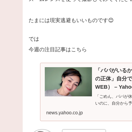
たまには現実逃避もいいものです😊
では
今週の注目記事はこちら
「パパがいる
の正体」自分で
WEB） – Yah
「ごめん、パパが
いのに、自分から予
きさんが…
news.yahoo.co.jp