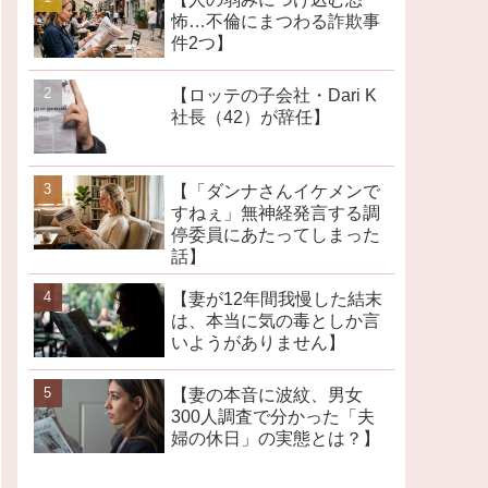
怖…不倫にまつわる詐欺事
件2つ】
【ロッテの子会社・Dari K
社長（42）が辞任】
【「ダンナさんイケメンで
すねぇ」無神経発言する調
停委員にあたってしまった
話】
【妻が12年間我慢した結末
は、本当に気の毒としか言
いようがありません】
【妻の本音に波紋、男女
300人調査で分かった「夫
婦の休日」の実態とは？】