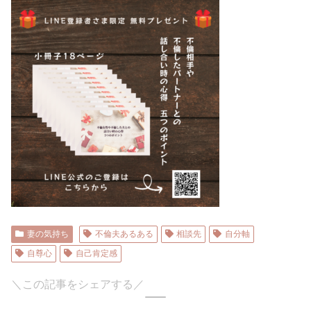
妻の気持ち
不倫夫あるある
相談先
自分軸
自尊心
自己肯定感
＼この記事をシェアする／