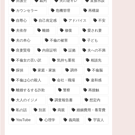
弁護士
裁判
夫の逆ギレ
直接示談
カウンセラー
危機管理
再構築
自尊心
自己肯定感
アドバイス
不安
夫依存
離婚
修復
愛され妻
夫の本心
不倫の被害
子ども
良妻賢母
内容証明
証拠
夫への不満
不倫女の言い訳
気持ち重視
相談先
探偵
家庭・家族
調停
不倫脳
不倫は心の殺人
会社・職場
違和感
離婚するする詐欺
警察
再接触
大人のイジメ
調査報告書
想定内
私の話
別居
両親
婚姻費用・養育費
YouTube
心理学
義両親
宇宙人