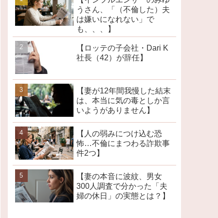
うさん、「（不倫した）夫
は嫌いになれない」で
も、、、】
【ロッテの子会社・Dari K
社長（42）が辞任】
【妻が12年間我慢した結末
は、本当に気の毒としか言
いようがありません】
【人の弱みにつけ込む恐
怖…不倫にまつわる詐欺事
件2つ】
【妻の本音に波紋、男女
300人調査で分かった「夫
婦の休日」の実態とは？】