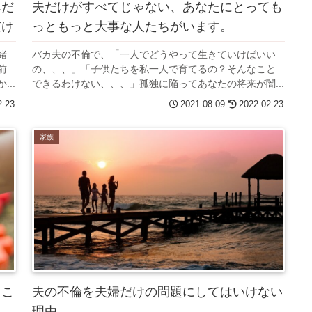
尽だ
夫だけがすべてじゃない、あなたにとっても
だけ
っともっと大事な人たちがいます。
緒
バカ夫の不倫で、「一人でどうやって生きていけばいい
前
の、、、」「子供たちを私一人で育てるの？そんなこと
..
できるわけない、、、」孤独に陥ってあなたの将来が闇...
2.23
2021.08.09
2022.02.23
家族
るこ
夫の不倫を夫婦だけの問題にしてはいけない
理由