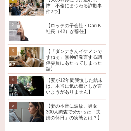
怖…不倫にまつわる詐欺事
件2つ】
【ロッテの子会社・Dari K
社長（42）が辞任】
【「ダンナさんイケメンで
すねぇ」無神経発言する調
停委員にあたってしまった
話】
【妻が12年間我慢した結末
は、本当に気の毒としか言
いようがありません】
【妻の本音に波紋、男女
300人調査で分かった「夫
婦の休日」の実態とは？】