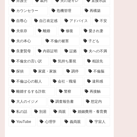
弁護士
裁判
夫の逆ギレ
直接示談
カウンセラー
危機管理
再構築
自尊心
自己肯定感
アドバイス
不安
夫依存
離婚
修復
愛され妻
夫の本心
不倫の被害
子ども
良妻賢母
内容証明
証拠
夫への不満
不倫女の言い訳
気持ち重視
相談先
探偵
家庭・家族
調停
不倫脳
不倫は心の殺人
会社・職場
違和感
離婚するする詐欺
警察
再接触
大人のイジメ
調査報告書
想定内
私の話
別居
両親
婚姻費用・養育費
YouTube
心理学
義両親
宇宙人