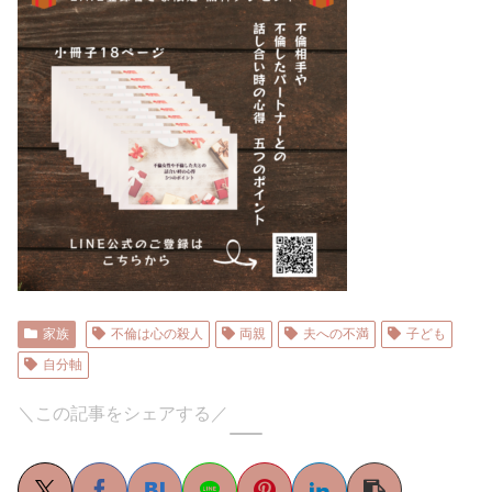
家族
不倫は心の殺人
両親
夫への不満
子ども
自分軸
＼この記事をシェアする／