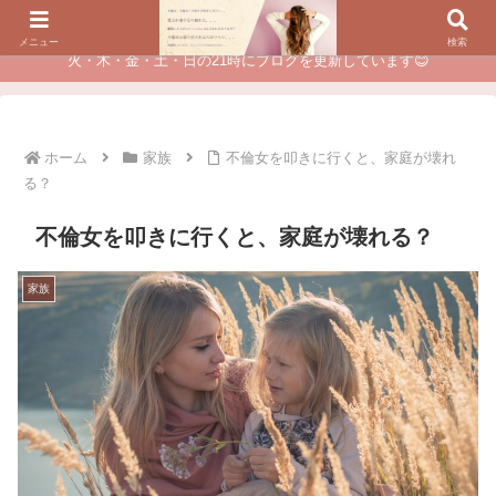
夫に不倫されたつらい経験が、あなたのチャンスに変わるカウンセリング
メニュー
検索
火・木・金・土・日の21時にブログを更新しています😊
ホーム
家族
不倫女を叩きに行くと、家庭が壊れ
る？
不倫女を叩きに行くと、家庭が壊れる？
家族