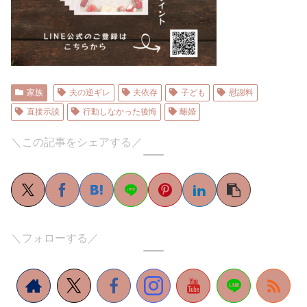
家族
夫の逆ギレ
夫依存
子ども
慰謝料
直接示談
行動しなかった後悔
離婚
＼この記事をシェアする／
＼フォローする／