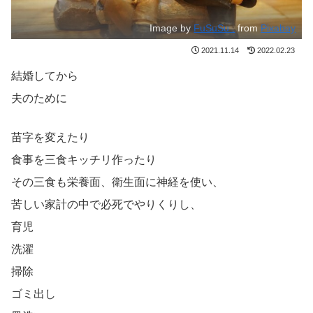
Image by
FuSuSu .
from
Pixabay
2021.11.14
2022.02.23
結婚してから
夫のために
苗字を変えたり
食事を三食キッチリ作ったり
その三食も栄養面、衛生面に神経を使い、
苦しい家計の中で必死でやりくりし、
育児
洗濯
掃除
ゴミ出し