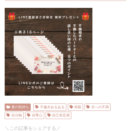
妻の気持ち
不倫夫あるある
両親
夫への不満
自分軸
自尊心
自己肯定感
＼この記事をシェアする／