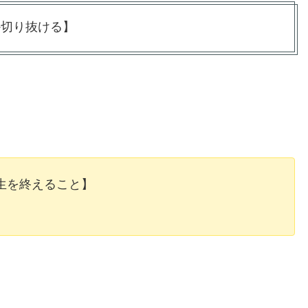
か切り抜ける】
生を終えること】