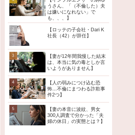
うさん、「（不倫した）夫
は嫌いになれない」で
も、、、】
【ロッテの子会社・Dari K
社長（42）が辞任】
【妻が12年間我慢した結末
は、本当に気の毒としか言
いようがありません】
【人の弱みにつけ込む恐
怖…不倫にまつわる詐欺事
件2つ】
【妻の本音に波紋、男女
300人調査で分かった「夫
婦の休日」の実態とは？】