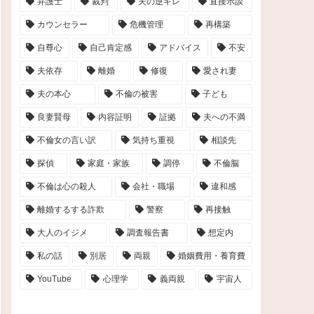
弁護士
裁判
夫の逆ギレ
直接示談
カウンセラー
危機管理
再構築
自尊心
自己肯定感
アドバイス
不安
夫依存
離婚
修復
愛され妻
夫の本心
不倫の被害
子ども
良妻賢母
内容証明
証拠
夫への不満
不倫女の言い訳
気持ち重視
相談先
探偵
家庭・家族
調停
不倫脳
不倫は心の殺人
会社・職場
違和感
離婚するする詐欺
警察
再接触
大人のイジメ
調査報告書
想定内
私の話
別居
両親
婚姻費用・養育費
YouTube
心理学
義両親
宇宙人