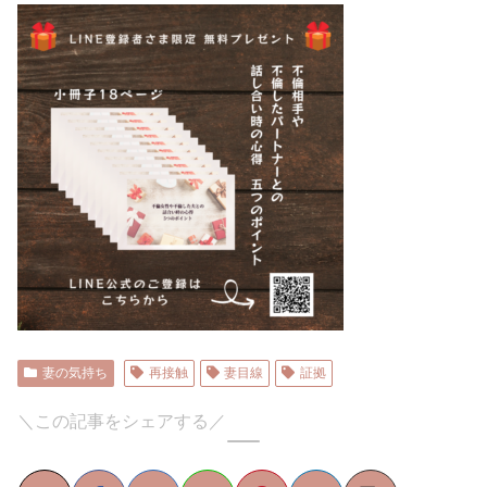
妻の気持ち
再接触
妻目線
証拠
＼この記事をシェアする／