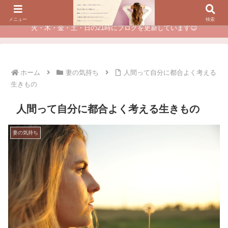
夫に不倫されたつらい経験が、あなたのチャンスに変わるカウンセリング
メニュー
検索
火・木・金・土・日の21時にブログを更新しています😊
ホーム
妻の気持ち
人間って自分に都合よく考える
生きもの
人間って自分に都合よく考える生きもの
妻の気持ち