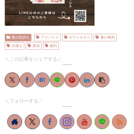
妻の気持ち
アドバイス
カウンセラー
妻の権利
弁護士
探偵
裁判
＼この記事をシェアする／
＼フォローする／