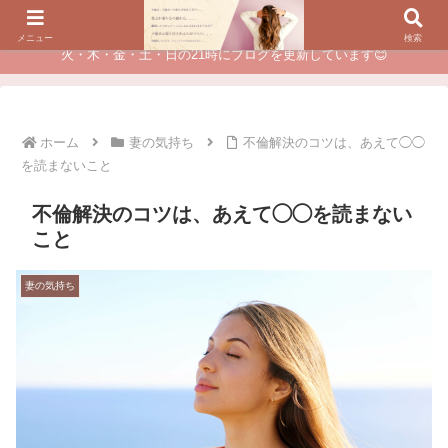
夫に不倫されたつらい経験が、あなたのチャンスに変わるカウンセリング
メニュー
検索
火・木・金・土・日の21時にブログを更新しています😊
ホーム
妻の気持ち
不倫解決のコツは、あえて◯◯
を読まないこと
不倫解決のコツは、あえて◯◯を読まない
こと
妻の気持ち