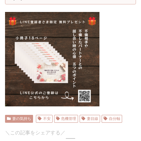
妻の気持ち
不安
危機管理
妻目線
自分軸
＼この記事をシェアする／