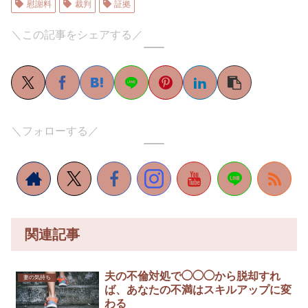
慰謝料
裁判
証拠
＼この記事をシェアする／
＼フォローする／
関連記事
夫の不倫対処で◯◯◯から脱却すれ
妻の気持ち
ば、あなたの不満はスキルアップに変
わる