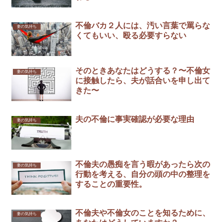
不倫バカ２人には、汚い言葉で罵らな
妻の気持ち
くてもいい、殴る必要すらない
そのときあなたはどうする？〜不倫女
妻の気持ち
に接触したら、夫が話合いを申し出て
きた〜
夫の不倫に事実確認が必要な理由
妻の気持ち
不倫夫の愚痴を言う暇があったら次の
妻の気持ち
行動を考える、自分の頭の中の整理を
することの重要性。
不倫夫や不倫女のことを知るために、
妻の気持ち