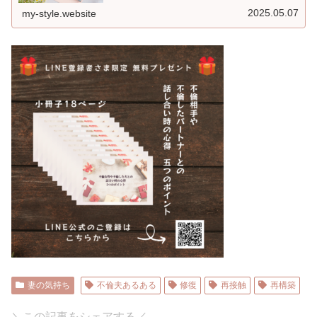
2025.05.07
my-style.website
妻の気持ち
不倫夫あるある
修復
再接触
再構築
＼この記事をシェアする／