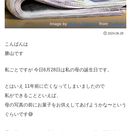
Image by
Andrys Stienstra
from
Pixabay
2024.06.28
こんばんは
勝山です
私ごとですが 今日6月28日は私の母の誕生日です。
とはいえ 11年前に亡くなってしまいましたので
私ができることといえば、
母の写真の前にお菓子をお供えしてあげようかな〜という
ぐらいです😅