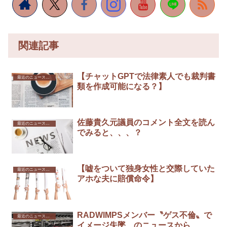
関連記事
【チャットGPTで法律素人でも裁判書
最近のニュースから
類を作成可能になる？】
佐藤貴久元議員のコメント全文を読ん
最近のニュースから
でみると、、、？
【嘘をついて独身女性と交際していた
最近のニュースから
アホな夫に賠償命令】
RADWIMPSメンバー〝ゲス不倫〟で
最近のニュースから
イメージ失墜、のニュースから