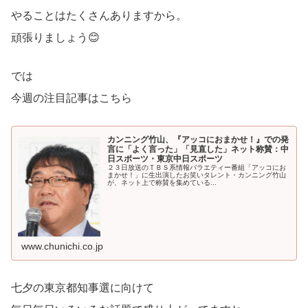
やることはたくさんありますから。
頑張りましょう😊
では
今週の注目記事はこちら
カンニング竹山、『アッコにおまかせ！』での発
言に「よく言った」「見直した」ネット称賛：中
日スポーツ・東京中日スポーツ
２３日放送のＴＢＳ系情報バラエティー番組「アッコにお
まかせ！」に生出演したお笑いタレント・カンニング竹山
が、ネット上で称賛を集めている...
www.chunichi.co.jp
七夕の東京都知事選に向けて