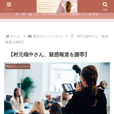
夫に不倫されたつらい経験が、あなたのチャンスに変わるカウンセリング
メニュー
検索
火・木・金・土・日の21時にブログを更新しています😊
ホーム
最近のニュースから
【村元哉中さん、疑惑
報道を謝罪】
【村元哉中さん、疑惑報道を謝罪】
最近のニュースから