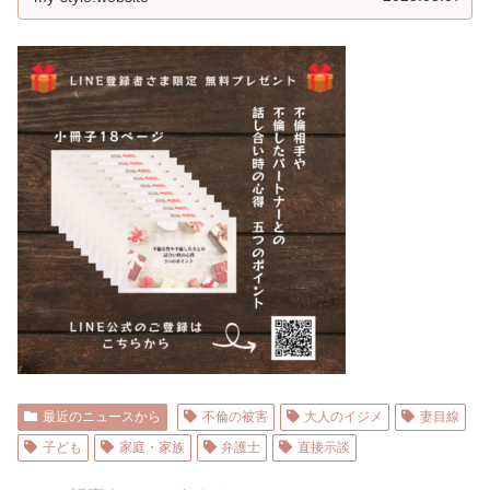
最近のニュースから
不倫の被害
大人のイジメ
妻目線
子ども
家庭・家族
弁護士
直接示談