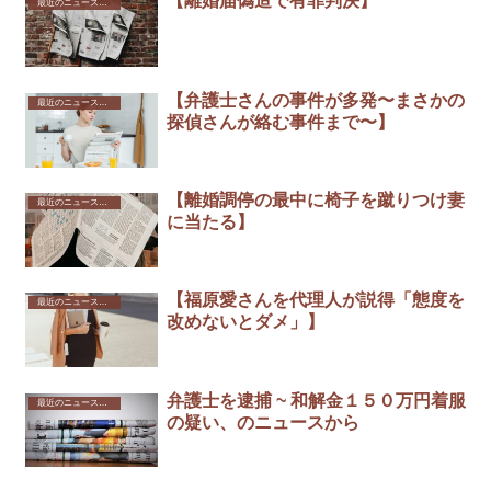
【離婚届偽造で有罪判決】
最近のニュースから
【弁護士さんの事件が多発〜まさかの
最近のニュースから
探偵さんが絡む事件まで〜】
【離婚調停の最中に椅子を蹴りつけ妻
最近のニュースから
に当たる】
【福原愛さんを代理人が説得「態度を
最近のニュースから
改めないとダメ」】
弁護士を逮捕 ~ 和解金１５０万円着服
最近のニュースから
の疑い、のニュースから