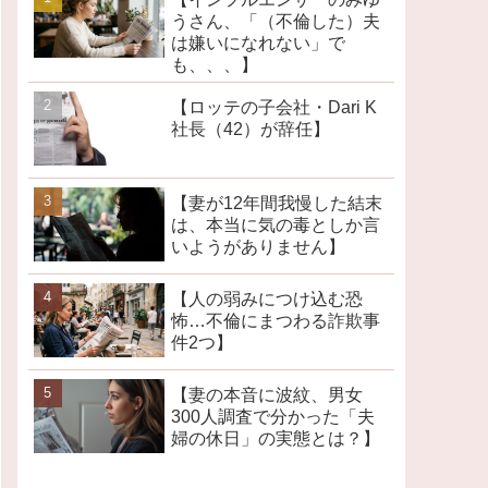
うさん、「（不倫した）夫
は嫌いになれない」で
も、、、】
【ロッテの子会社・Dari K
社長（42）が辞任】
【妻が12年間我慢した結末
は、本当に気の毒としか言
いようがありません】
【人の弱みにつけ込む恐
怖…不倫にまつわる詐欺事
件2つ】
【妻の本音に波紋、男女
300人調査で分かった「夫
婦の休日」の実態とは？】