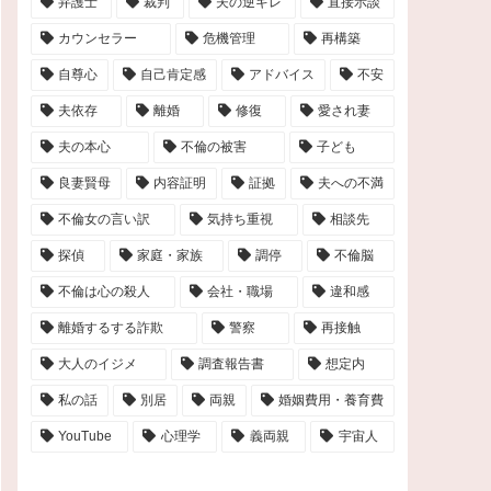
弁護士
裁判
夫の逆ギレ
直接示談
カウンセラー
危機管理
再構築
自尊心
自己肯定感
アドバイス
不安
夫依存
離婚
修復
愛され妻
夫の本心
不倫の被害
子ども
良妻賢母
内容証明
証拠
夫への不満
不倫女の言い訳
気持ち重視
相談先
探偵
家庭・家族
調停
不倫脳
不倫は心の殺人
会社・職場
違和感
離婚するする詐欺
警察
再接触
大人のイジメ
調査報告書
想定内
私の話
別居
両親
婚姻費用・養育費
YouTube
心理学
義両親
宇宙人