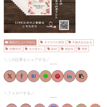
最近のニュースから
モヤモヤの原因
不倫夫あるある
危機管理
夫の逆ギレ
探偵
相談先
警察
＼この記事をシェアする／
＼フォローする／