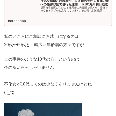
浮気を指摘され激高か １８歳の夫が１８歳の妻
への傷害容疑で現行犯逮捕 ｜ KBC九州朝日放送
福岡市早良区に住む１８歳同士の夫婦間で起きた、浮気を
めぐるトラブルと見られています。夫が妻の顔を数回...
nordot.app
私のところにご相談にお越しになるのは
20代〜60代と、幅広い年齢層の方々ですが
この事件のような10代の方、というのは
今の所いらっしゃいません
不倫女が10代ってのは少なくありませんけどね
(^_^;)