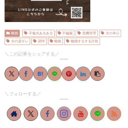
離婚
不倫夫あるある
不倫脳
危機管理
夫の本心
夫の逆ギレ
調停
離婚
離婚するする詐欺
＼この記事をシェアする／
＼フォローする／