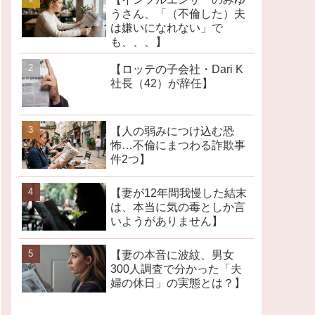
うさん、「（不倫した）夫
は嫌いになれない」で
も、、、】
【ロッテの子会社・Dari K
社長（42）が辞任】
【人の弱みにつけ込む恐
怖…不倫にまつわる詐欺事
件2つ】
【妻が12年間我慢した結末
は、本当に気の毒としか言
いようがありません】
【妻の本音に波紋、男女
300人調査で分かった「夫
婦の休日」の実態とは？】