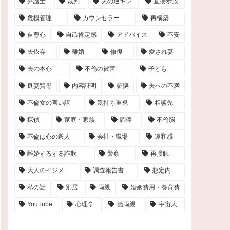
弁護士
裁判
夫の逆ギレ
直接示談
危機管理
カウンセラー
再構築
自尊心
自己肯定感
アドバイス
不安
夫依存
離婚
修復
愛され妻
夫の本心
不倫の被害
子ども
良妻賢母
内容証明
証拠
夫への不満
不倫女の言い訳
気持ち重視
相談先
探偵
家庭・家族
調停
不倫脳
不倫は心の殺人
会社・職場
違和感
離婚するする詐欺
警察
再接触
大人のイジメ
調査報告書
想定内
私の話
別居
両親
婚姻費用・養育費
YouTube
心理学
義両親
宇宙人