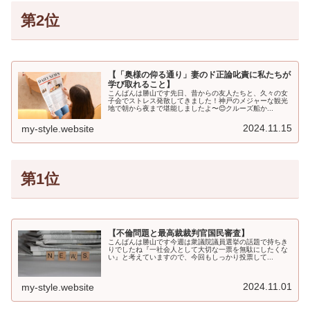
第2位
【「奥様の仰る通り」妻のド正論叱責に私たちが
学び取れること】
こんばんは勝山です先日、昔からの友人たちと、久々の女
子会でストレス発散してきました！神戸のメジャーな観光
地で朝から夜まで堪能しましたよ〜😊クルーズ船か...
2024.11.15
my-style.website
第1位
【不倫問題と最高裁裁判官国民審査】
こんばんは勝山です今週は衆議院議員選挙の話題で持ちき
りでしたね『一社会人として大切な一票を無駄にしたくな
い』と考えていますので、今回もしっかり投票して...
2024.11.01
my-style.website