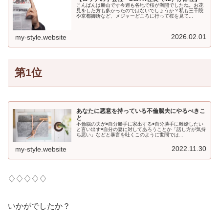
こんばんは勝山です今週も各地で桜が満開でしたね。お花
見をした方も多かったのではないでしょうか？私も三千院
や京都御所など、メジャーどころに行って桜を見て...
2026.02.01
my-style.website
第1位
あなたに悪意を持っている不倫脳夫にやるべきこ
と
不倫脳の夫が◉自分勝手に家出する◉自分勝手に離婚したい
と言い出す◉自分の妻に対してあろうことか「話し方が気持
ち悪い」などと暴言を吐くこのように世間では...
2022.11.30
my-style.website
♢♢♢♢♢
いかがでしたか？