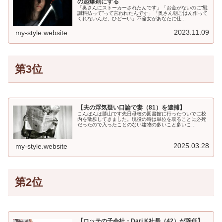
の起爆剤にする
「奥さんにストーカーされたんです」「お金がないのに“慰
謝料払って”って言われたんです」「奥さん朝ごはん作って
くれないんだ、ひどーい」不倫女があなたに仕...
2023.11.09
my-style.website
第3位
【夫の浮気疑い口論で妻（81）を逮捕】
こんばんは勝山です先日母校の図書館に行ったついでに校
内を散歩してきました。現役の時は単位を取ることに必死
だったので入ったことのない建物の多いこと多いこ...
2025.03.28
my-style.website
第2位
【ロッテの子会社・Dari K社長（42）が辞任】