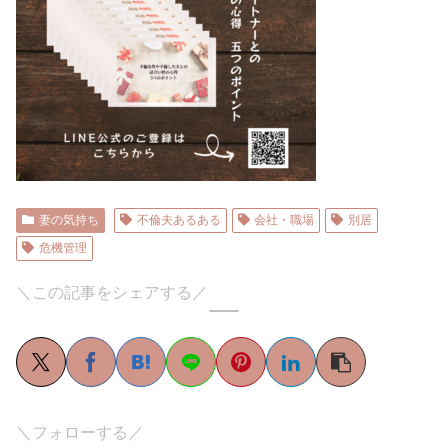
妻の気持ち
不倫夫あるある
会社・職場
別居
危機管理
＼この記事をシェアする／
＼フォローする／