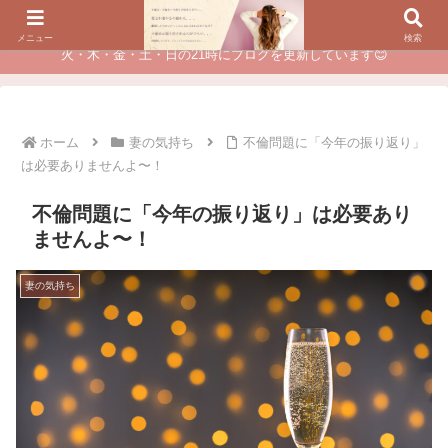
夫に不倫されたつらい経験が、あなたのチャンスに変わるカウンセリング
メニュー
検索
火・木・金・土・日の21時にブログを更新しています😊
ホーム
妻の気持ち
不倫問題に「今年の振り返り」
は必要ありませんよ〜！
不倫問題に「今年の振り返り」は必要あり
ませんよ〜！
妻の気持ち