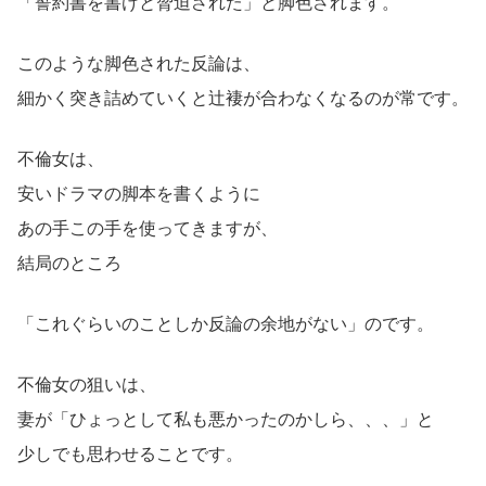
「誓約書を書けと脅迫された」と脚色されます。
このような脚色された反論は、
細かく突き詰めていくと辻褄が合わなくなるのが常です。
不倫女は、
安いドラマの脚本を書くように
あの手この手を使ってきますが、
結局のところ
「これぐらいのことしか反論の余地がない」のです。
不倫女の狙いは、
妻が「ひょっとして私も悪かったのかしら、、、」と
少しでも思わせることです。