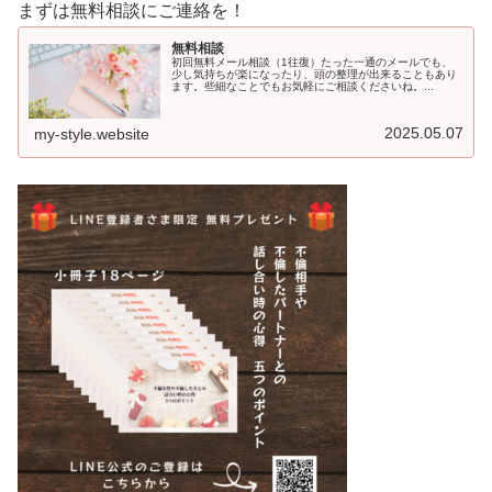
まずは無料相談にご連絡を！
無料相談
初回無料メール相談（1往復）たった一通のメールでも、
少し気持ちが楽になったり、頭の整理が出来ることもあり
ます。些細なことでもお気軽にご相談くださいね。...
2025.05.07
my-style.website