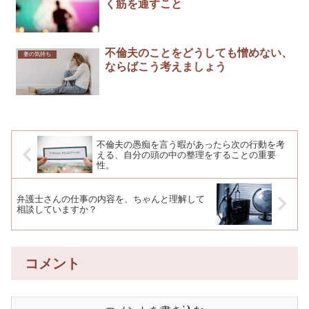
く筋を通すこと
不倫夫のことをどうしても憎めない、
妻の気持ち
ならばこう考えましょう
不倫夫の愚痴を言う暇があったら次の行動を考
える、自分の頭の中の整理をすることの重要
性。
弁護士さんの仕事の内容を、ちゃんと理解して
相談していますか？
コメント