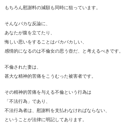
もちろん慰謝料の減額も同時に狙っています。
そんなバカな反論に、
あなたが腹を立てたり、
悔しい思いをすることはバカバカしい、
感情的になるのは不倫女の思う壺だ、と考えるべきです。
不倫された妻は、
甚大な精神的苦痛をこうむった被害者です。
その精神的苦痛を与える不倫という行為は
「不法行為」であり、
不法行為者は、慰謝料を支払わなければならない、
ということが法律に明記してあります。