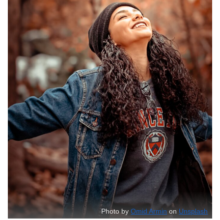
Photo by
Omid Armin
on
Unsplash