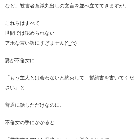
など、被害者意識丸出しの文言を並べ立ててきますが、
これらはすべて
世間では認められない
アホな言い訳にすぎません(^_^;)
妻が不倫女に
「もう主人とは会わないと約束して。誓約書を書いてくだ
さい」と
普通に話しただけなのに、
不倫女の手にかかると