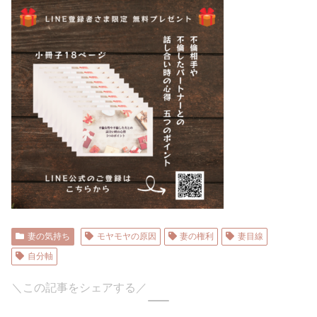
妻の気持ち
モヤモヤの原因
妻の権利
妻目線
自分軸
＼この記事をシェアする／