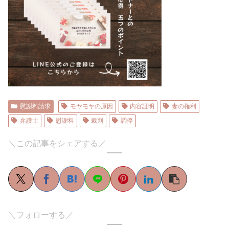
慰謝料請求
モヤモヤの原因
内容証明
妻の権利
弁護士
慰謝料
裁判
調停
＼この記事をシェアする／
＼フォローする／