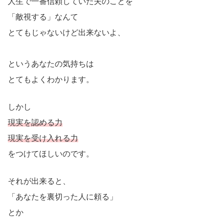
人生で一番信頼していた夫のことを
「敵視する」なんて
とてもじゃないけど出来ないよ、
というあなたの気持ちは
とてもよくわかります。
しかし
現実を認める力
現実を受け入れる力
をつけてほしいのです。
それが出来ると、
「あなたを裏切った人に頼る」
とか