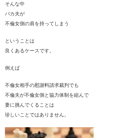
そんな中
バカ夫が
不倫女側の肩を持ってしまう
ということは
良くあるケースです。
例えば
不倫女相手の慰謝料請求裁判でも
不倫夫が不倫女側と協力体制を組んで
妻に挑んでくることは
珍しいことではありません。