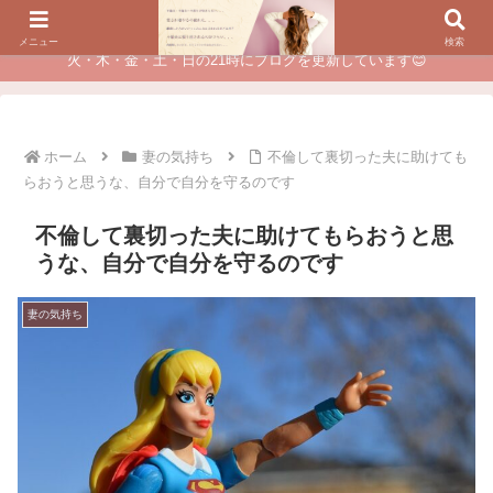
夫に不倫されたつらい経験が、あなたのチャンスに変わるカウンセリング
メニュー
検索
火・木・金・土・日の21時にブログを更新しています😊
ホーム
妻の気持ち
不倫して裏切った夫に助けても
らおうと思うな、自分で自分を守るのです
不倫して裏切った夫に助けてもらおうと思
うな、自分で自分を守るのです
妻の気持ち