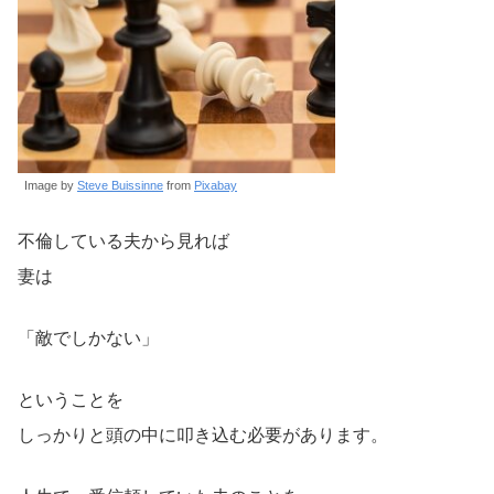
Image by
Steve Buissinne
from
Pixabay
不倫している夫から見れば
妻は
「敵でしかない」
ということを
しっかりと頭の中に叩き込む必要があります。