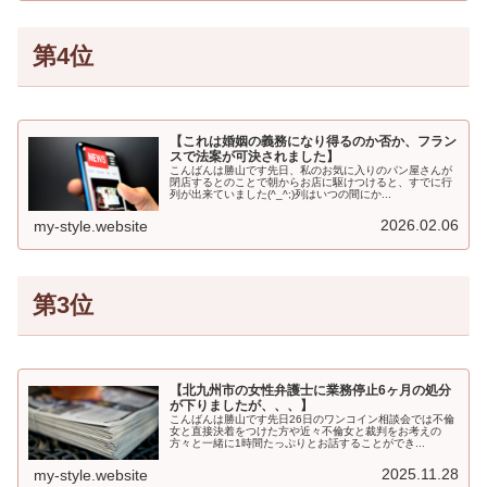
第4位
【これは婚姻の義務になり得るのか否か、フラン
スで法案が可決されました】
こんばんは勝山です先日、私のお気に入りのパン屋さんが
閉店するとのことで朝からお店に駆けつけると、すでに行
列が出来ていました(^_^;)列はいつの間にか...
2026.02.06
my-style.website
第3位
【北九州市の女性弁護士に業務停止6ヶ月の処分
が下りましたが、、、】
こんばんは勝山です先日26日のワンコイン相談会では不倫
女と直接決着をつけた方や近々不倫女と裁判をお考えの
方々と一緒に1時間たっぷりとお話することができ...
2025.11.28
my-style.website