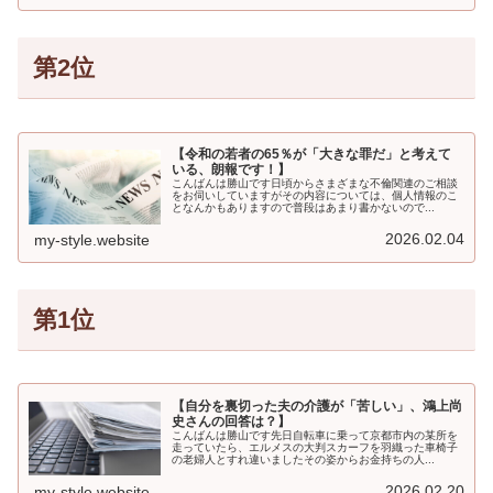
第2位
【令和の若者の65％が「大きな罪だ」と考えて
いる、朗報です！】
こんばんは勝山です日頃からさまざまな不倫関連のご相談
をお伺いしていますがその内容については、個人情報のこ
となんかもありますので普段はあまり書かないので...
2026.02.04
my-style.website
第1位
【自分を裏切った夫の介護が「苦しい」、鴻上尚
史さんの回答は？】
こんばんは勝山です先日自転車に乗って京都市内の某所を
走っていたら、エルメスの大判スカーフを羽織った車椅子
の老婦人とすれ違いましたその姿からお金持ちの人...
2026.02.20
my-style.website