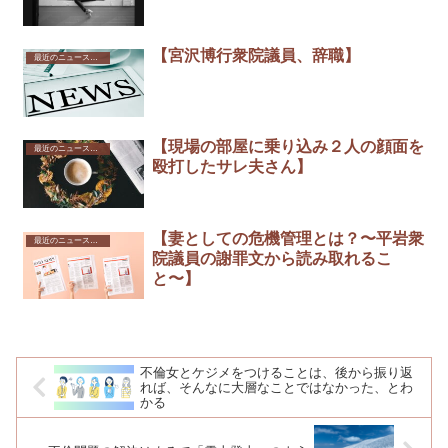
【宮沢博行衆院議員、辞職】
最近のニュースから
【現場の部屋に乗り込み２人の顔面を
最近のニュースから
殴打したサレ夫さん】
【妻としての危機管理とは？〜平岩衆
最近のニュースから
院議員の謝罪文から読み取れるこ
と〜】
不倫女とケジメをつけることは、後から振り返
れば、そんなに大層なことではなかった、とわ
かる