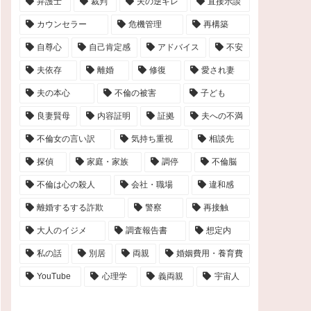
弁護士
裁判
夫の逆ギレ
直接示談
カウンセラー
危機管理
再構築
自尊心
自己肯定感
アドバイス
不安
夫依存
離婚
修復
愛され妻
夫の本心
不倫の被害
子ども
良妻賢母
内容証明
証拠
夫への不満
不倫女の言い訳
気持ち重視
相談先
探偵
家庭・家族
調停
不倫脳
不倫は心の殺人
会社・職場
違和感
離婚するする詐欺
警察
再接触
大人のイジメ
調査報告書
想定内
私の話
別居
両親
婚姻費用・養育費
YouTube
心理学
義両親
宇宙人