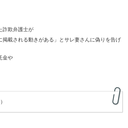
た詐欺弁護士が
に掲載される動きがある」とサレ妻さんに偽りを告げ
託金や
材）