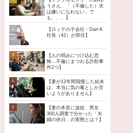
うさん、「（不倫した）夫
は嫌いになれない」で
も、、、】
【ロッテの子会社・Dari K
社長（42）が辞任】
【人の弱みにつけ込む恐
怖…不倫にまつわる詐欺事
件2つ】
【妻が12年間我慢した結末
は、本当に気の毒としか言
いようがありません】
【妻の本音に波紋、男女
300人調査で分かった「夫
婦の休日」の実態とは？】