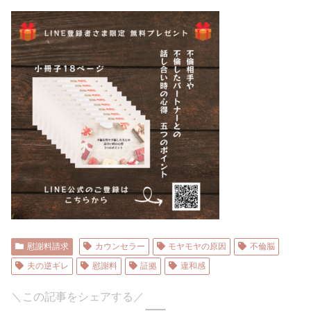
慰謝料請求
カウンセラー
モヤモヤの原因
不倫脳
夫の逆ギレ
慰謝料
証拠
違和感
＼この記事をシェアする／